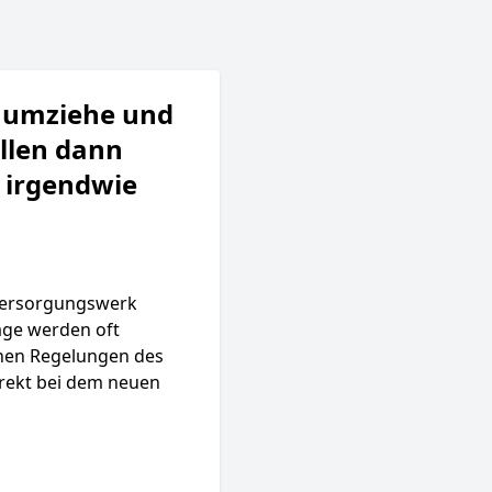
n umziehe und
allen dann
e irgendwie
 Versorgungswerk
räge werden oft
schen Regelungen des
irekt bei dem neuen