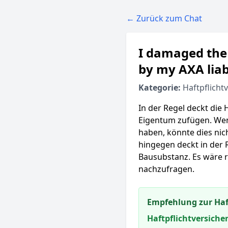
← Zurück zum Chat
I damaged the 
by my AXA liab
Kategorie:
Haftpflicht
In der Regel deckt die 
Eigentum zufügen. Wen
haben, könnte dies nic
hingegen deckt in der 
Bausubstanz. Es wäre r
nachzufragen.
Empfehlung zur Haf
Haftpflichtversich